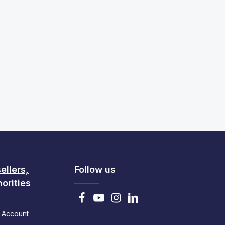
ellers,
Follow us
orities
 Account