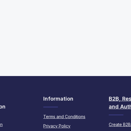
Information
B2B, Res
on
and Auth
Terms and Conditions
rn
Create B2B
Privacy Policy