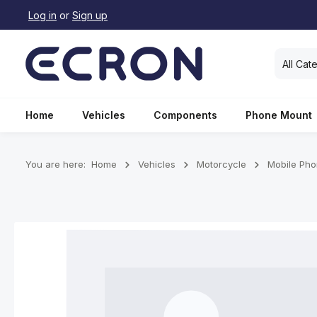
Log in
or
Sign up
search
Skip to main navigation
All Cat
Home
Vehicles
Components
Phone Mount
You are here:
Home
Vehicles
Motorcycle
Mobile Ph
Skip image gallery