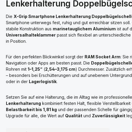
Lenkerhalterung Doppelbügelsch
Die
X-Grip Smartphone Lenkerhalterung Doppelbügelschelle
Smartphone unterwegs fest, ruhig und gut erreichbar sitzen soll
stabile Konstruktion aus
marinetauglichem Aluminium
ist auf 
Universalhalteklammer
passt sich flexibel an unterschiedlich
in Position.
Für den perfekten Blickwinkel sorgt der
RAM Socket Arm
: Sie 
Navigation oder Apps am besten passt. Die
Doppelbügelschell
Rohren mit
1–1,25“
(
2,54–3,175 cm
) Durchmesser. Zusätzlich er
– besonders bei Erschütterungen und auf unebenem Untergrund
oder in der
Lagerlogistik
.
Setzen Sie auf eine Halterung, die im Alltag wie im professionel
Lenkerhalterung
kombiniert festen Halt, flexible Verstellbarkeit
Belastbarkeit bis 1,81 kg
und der passenden Schelle für gängig
Upgrade für alle, die Wert auf
Qualität
und
Zuverlässigkeit
leg