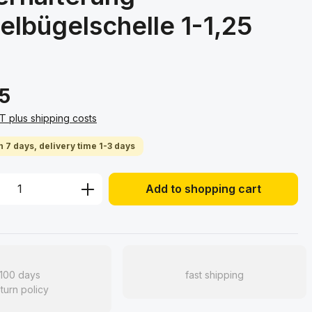
lbügelschelle 1-1,25
5
AT plus shipping costs
n 7 days, delivery time 1-3 days
Quantity: Enter the desired amount or 
Add to shopping cart
100 days
fast shipping
turn policy