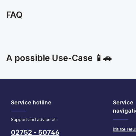
FAQ
A possible Use-Case 📱🚗
Service hotline
Service
navigati
Support and advice at:
Initiate retu
02752 - 50746