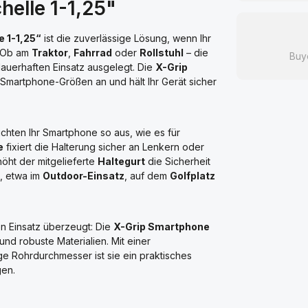
elle 1-1,25"
 1-1,25“
ist die zuverlässige Lösung, wenn Ihr
. Ob am
Traktor
,
Fahrrad
oder
Rollstuhl
– die
Buy
dauerhaften Einsatz ausgelegt. Die
X-Grip
e Smartphone-Größen an und hält Ihr Gerät sicher
richten Ihr Smartphone so aus, wie es für
e
fixiert die Halterung sicher an Lenkern oder
höht der mitgelieferte
Haltegurt
die Sicherheit
, etwa im
Outdoor-Einsatz
, auf dem
Golfplatz
len Einsatz überzeugt: Die
X-Grip Smartphone
 und robuste Materialien. Mit einer
e Rohrdurchmesser ist sie ein praktisches
en.