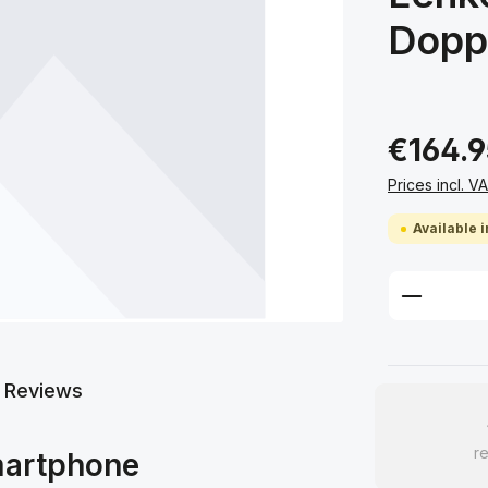
Doppe
€164.9
Prices incl. V
Available i
Product 
Reviews
re
martphone