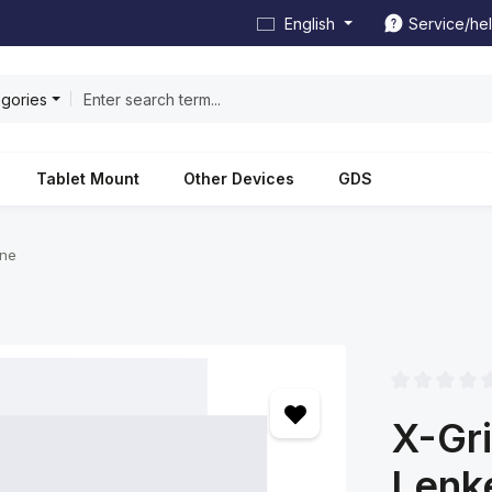
English
Service/he
egories
Tablet Mount
Other Devices
GDS
one
Average rating
X-Gr
Lenk